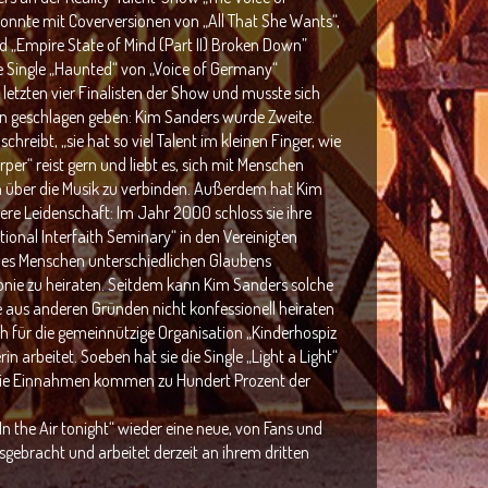
onnte mit Coverversionen von „All That She Wants“,
und „Empire State of Mind (Part II) Broken Down”
 Single „Haunted“ von „Voice of Germany“
letzten vier Finalisten der Show und musste sich
n geschlagen geben: Kim Sanders wurde Zweite.
schreibt, „sie hat so viel Talent im kleinen Finger, wie
er“ reist gern und liebt es, sich mit Menschen
 über die Musik zu verbinden. Außerdem hat Kim
re Leidenschaft: Im Jahr 2000 schloss sie ihre
tional Interfaith Seminary“ in den Vereinigten
ie es Menschen unterschiedlichen Glaubens
monie zu heiraten. Seitdem kann Kim Sanders solche
 aus anderen Gründen nicht konfessionell heiraten
h für die gemeinnützige Organisation „Kinderhospiz
fterin arbeitet. Soeben hat sie die Single „Light a Light“
Die Einnahmen kommen zu Hundert Prozent der
n the Air tonight“ wieder eine neue, von Fans und
sgebracht und arbeitet derzeit an ihrem dritten