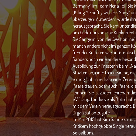
Germany“ im Team Nena Teil. Sie k
„Killing Me Softly with His Song“ 
überzeugen. Außerdem wurde ihre
herausgebracht. Sie kam unter die 
am Ende nur von eine Konkurrenti
Die Sängerin, von der „Welt online“ 
manch andere nicht im ganzen Körp
fremder Kulturen wie automatisch
Sanders noch eine andere, besonde
Ausbildung zur Priesterin beim „Na
Staaten ab, einer freien Kirche, d
ermöglicht, innerhalb einer Zere
Paare trauen, oder auch Paare, die
können. Sie ist zudem ehrenamtlic
e.V.“ tätig, für die sie als Botscha
mit dem Verein herausgebracht. 
Organisation zugute.
Im Mai 2015 hat Kim Sanders mit „I
Kritikern hochgelobte Single herau
Soloalbum.