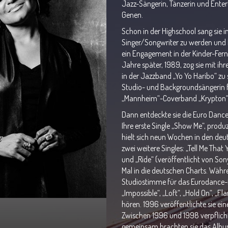
Jazz-Sängerin, Tänzerin und Enter
Genen.
Schon in der Highschool sang sie in 
Singer/Songwriter zu werden und b
ein Engagement in der Kinder-Fer
Jahre später, 1989, zog sie mit i
in der Jazzband „Yo Yo Haribo“ zu s
Studio- und Backgroundsängerin fu
„Mannheim“-Coverband „Krypton“
Dann entdeckte sie die Euro Dance
Ihre erste Single „Show Me“, produ
hielt sich neun Wochen in den deut
zwei weitere Singles: „Tell Me That
und „Ride“ (veröffentlicht von Son
Mal in die deutschen Charts. Währ
Studiostimme für das Eurodance-
„Impossible“, „Loft“, „Hold On“, „F
hören. 1996 veröffentlichte sie e
Zwischen 1996 und 1998 verpflichte
gemeinsam brachten sie das Albu