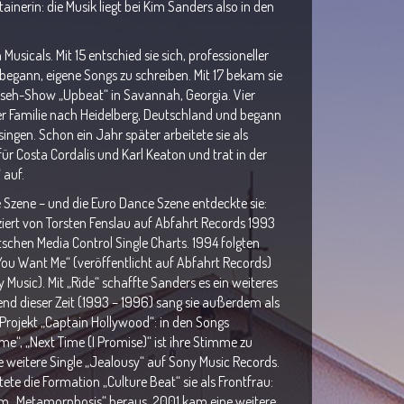
tainerin: die Musik liegt bei Kim Sanders also in den
Musicals. Mit 15 entschied sie sich, professioneller
egann, eigene Songs zu schreiben. Mit 17 bekam sie
nseh-Show „Upbeat“ in Savannah, Georgia. Vier
hrer Familie nach Heidelberg, Deutschland und begann
ingen. Schon ein Jahr später arbeitete sie als
̈r Costa Cordalis und Karl Keaton und trat in der
 auf.
 Szene – und die Euro Dance Szene entdeckte sie:
ziert von Torsten Fenslau auf Abfahrt Records 1993
schen Media Control Single Charts. 1994 folgten
 You Want Me“ (veröffentlicht auf Abfahrt Records)
y Music). Mit „Ride“ schaffte Sanders es ein weiteres
end dieser Zeit (1993 – 1996) sang sie außerdem als
Projekt „Captain Hollywood“: in den Songs
lame“, „Next Time (I Promise)“ ist ihre Stimme zu
ine weitere Single „Jealousy“ auf Sony Music Records.
te die Formation „Culture Beat“ sie als Frontfrau:
m „Metamorphosis“ heraus. 2001 kam eine weitere