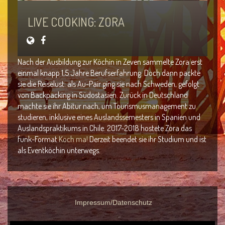
LIVE COOKING: ZORA
Nach der Ausbildung zur Köchin in Zeven sammelte Zora erst
einmal knapp 1,5 Jahre Berufserfahrung. Doch dann packte
sie die Reiselust: als Au-Pair ging sie nach Schweden, gefolgt
von Backpacking in Südostasien. Zurück in Deutschland
machte sie ihr Abitur nach, um Tourismusmanagement zu
studieren, inklusive eines Auslandssemesters in Spanien und
Auslandspraktikums in Chile. 2017-2018 hostete Zora das
funk-Format
Koch ma!
Derzeit beendet sie ihr Studium und ist
als Eventköchin unterwegs.
Impressum/Datenschutz