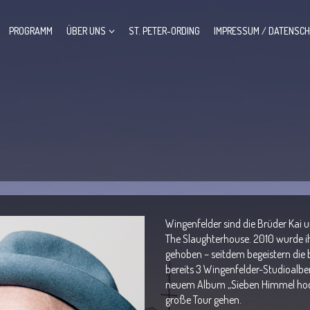
PROGRAMM
ÜBER UNS
ST. PETER-ORDING
IMPRESSUM / DATENSC
Wingenfelder sind die Brüder Kai 
The Slaughterhouse. 2010 wurde ih
gehoben – seitdem begeistern die b
bereits 3 Wingenfelder-Studioalb
neuem Album „Sieben Himmel hoch
große Tour gehen.